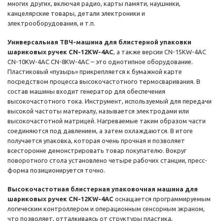
многих других, включая радио, карты памяти, наушники,
канцелярские товары, детали электроники и
электрооборудования, и т.п.
Универсальная ТВЧ-машина для блистерной упаковки
шариковых ручек CN-12KW-4AC
, а также версии CN-15KW-4AC
CN-10KW-4AC CN-8KW-4AC – это однотипное оборудование.
Пластиковый «пузырь» прикрепляется к бумажной карте
посредством процесса высокочастотного термосваривания. В
состав машины входит генератор для обеспечения
высокочастотного тока. Инструмент, используемый для передачи
высокой частоты материалу, называется электродами или
высокочастотной матрицей. Нагреваемые таким образом части
соединяются под давлением, а затем охлаждаются. В итоге
получается упаковка, которая очень прочная и позволяет
всесторонне демонстрировать товар покупателю. Вокруг
поворотного стола установлено четыре рабочих станции, пресс-
форма позиционируется точно.
Высокочастотная блистерная упаковочная машина для
шариковых ручек CN-12KW-4AC
оснащается программируемым
логическим контроллером и операционным сенсорным экраном,
что позволяет, отталкиваясь от структуры пластика,