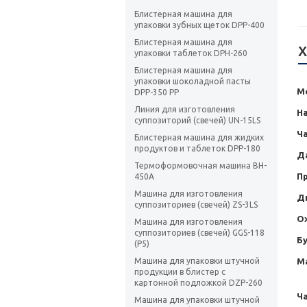
Блистерная машина для
упаковки зубных щеток DPP-400
Блистерная машина для
Х
упаковки таблеток DPH-260
Блистерная машина для
упаковки шоколадной пасты
М
DPP-350 PP
Линия для изготовления
Н
суппозиторий (свечей) UN-15LS
Ча
Блистерная машина для жидких
продуктов и таблеток DPP-180
Д
Термоформовочная машина BH-
П
450A
Машина для изготовления
Д
суппозиториев (свечей) ZS-3LS
О
Машина для изготовления
суппозиториев (свечей) GGS-118
Бу
(P5)
Машина для упаковки штучной
М
продукции в блистер с
картонной подложкой DZP-260
Ч
Машина для упаковки штучной