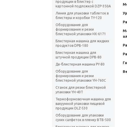
продукции в блистер с
М
картонной подложкой DZP-350А
Ур
Линия для упаковки таблеток в
блистеры и коробки TY-120
Р
Оборудование для
формирования и резки
М
блистерной упаковки HX-6171
а
Блистерная машина для жидких
Ра
продуктов DPB-180
Блистерная машина для
Р
штучной продукции DPB-80
Г
Де-блистерная машина PY-80
Оборудование для
Ве
формирования и резки
блистерной упаковки YH-760C
Станок для резки блистерной
упаковки YH-40T
Термоформовочная машина для
вакуумной упаковки пищевой
продукции DLZ-530
Оборудование для упаковки
сухих салфеток в пленку BTB-500
Блистерная машина для жидких