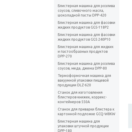
Блистерная машина для розлива
соусов, сливочного масла,
шоколадной пасты DPP-420
Блистерная машина для фасовки
жидких продуктов GGS-118P2
Блистерная машина для фасовки
жидких продуктов GGS 240P10
Блистерная машина для жидких
и пастообразных продуктов
DPP-270
Блистерная машина для розлива
соусов, меда, джема DPP-80
Термоформочная машина для
вакуумной упаковки пищевой
продукции DLZ-620
Станок для изготовления
блистеров-книжек, коррекс-
контейнеров 550A
Станок для приварки блистера к
картонной подложке GCQ-W8KW
Блистерная машина для
упаковки штучной продукции
DPP-180