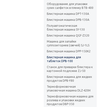
Оборудование для упаковки
сухих салфеток в пленку BTB-400
Блистерная машина DPT-130А
Блистерная машина DPB-130А
Полуавтоматическая
блистерная машина SY-130
Блистерная машина QGF-Z320
Машина для запайки
суппозиториев (свечей) SJ-1LS
Блистерная машина DPP-150K2
Блистерная машина для
таблеток DPB-100
Станок для приварки блистера к
картонной подложке ZJ-50
Блистерная машина для жидких
продуктов DPB-Y80
Термоформовочная
упаковочная машина DLZ-420H
Термоформовочная машина для
розлива и упаковки жидких
продуктов DBP-350