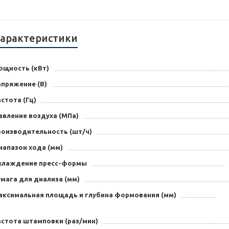
арактеристики
ощность (кВт)
апряжение (В)
стота (Гц)
авление воздуха (МПа)
роизводительность (шт/ч)
иапазон хода (мм)
хлаждение пресс-формы
мага для диализа (мм)
аксимальная площадь и глубина формования (мм)
астота штамповки (раз/мин)