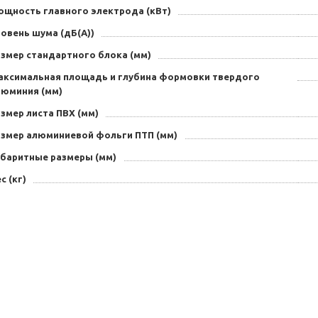
ощность главного электрода (кВт)
овень шума (дБ(А))
азмер стандартного блока (мм)
аксимальная площадь и глубина формовки твердого
люминия (мм)
змер листа ПВХ (мм)
азмер алюминиевой фольги ПТП (мм)
абаритные размеры (мм)
с (кг)