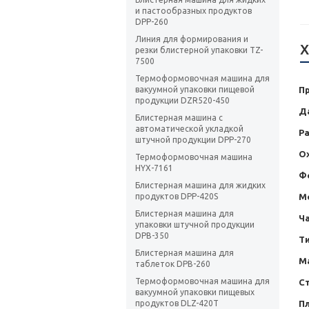
и пастообразных продуктов
DPP-260
Линия для формирования и
Х
резки блистерной упаковки TZ-
7500
Термоформовочная машина для
П
вакуумной упаковки пищевой
продукции DZR520-450
Д
Блистерная машина с
автоматической укладкой
Ра
штучной продукции DPP-270
О
Термоформовочная машина
HYX-7161
Ф
Блистерная машина для жидких
М
продуктов DPP-420S
Блистерная машина для
Ч
упаковки штучной продукции
DPB-350
Ти
Блистерная машина для
М
таблеток DPB-260
Термоформовочная машина для
С
вакуумной упаковки пищевых
Пл
продуктов DLZ-420T