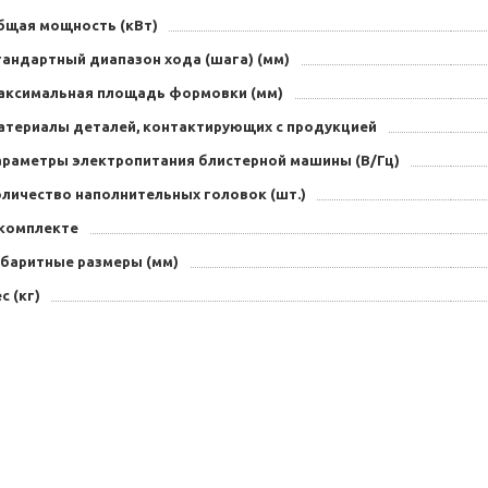
бщая мощность (кВт)
тандартный диапазон хода (шага) (мм)
аксимальная площадь формовки (мм)
атериалы деталей, контактирующих с продукцией
араметры электропитания блистерной машины (В/Гц)
оличество наполнительных головок (шт.)
 комплекте
абаритные размеры (мм)
с (кг)