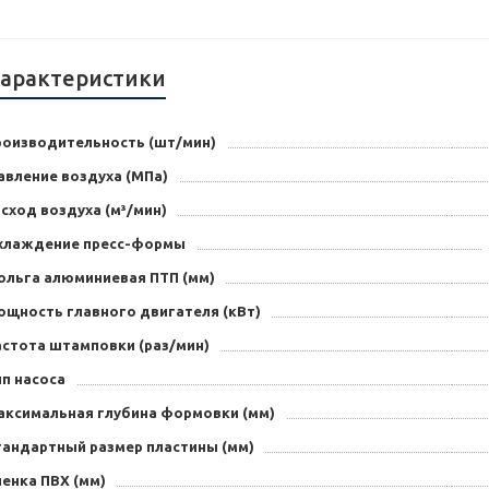
арактеристики
роизводительность (шт/мин)
авление воздуха (МПа)
сход воздуха (м³/мин)
хлаждение пресс-формы
ольга алюминиевая ПТП (мм)
ощность главного двигателя (кВт)
астота штамповки (раз/мин)
п насоса
аксимальная глубина формовки (мм)
тандартный размер пластины (мм)
енка ПВХ (мм)