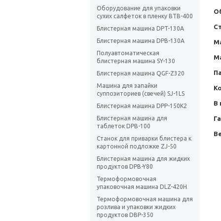
Оборудование для упаковки
О
сухих салфеток в пленку BTB-400
С
Блистерная машина DPT-130А
Блистерная машина DPB-130А
М
Полуавтоматическая
М
блистерная машина SY-130
П
Блистерная машина QGF-Z320
Машина для запайки
К
суппозиториев (свечей) SJ-1LS
В
Блистерная машина DPP-150K2
Г
Блистерная машина для
таблеток DPB-100
Ве
Станок для приварки блистера к
картонной подложке ZJ-50
Блистерная машина для жидких
продуктов DPB-Y80
Термоформовочная
упаковочная машина DLZ-420H
Термоформовочная машина для
розлива и упаковки жидких
продуктов DBP-350