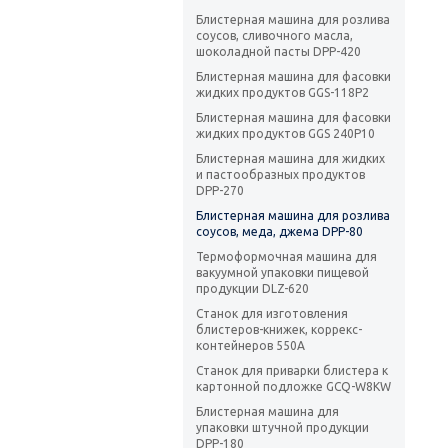
Блистерная машина для розлива
соусов, сливочного масла,
шоколадной пасты DPP-420
Блистерная машина для фасовки
жидких продуктов GGS-118P2
Блистерная машина для фасовки
жидких продуктов GGS 240P10
Блистерная машина для жидких
и пастообразных продуктов
DPP-270
Блистерная машина для розлива
соусов, меда, джема DPP-80
Термоформочная машина для
вакуумной упаковки пищевой
продукции DLZ-620
Станок для изготовления
блистеров-книжек, коррекс-
контейнеров 550A
Станок для приварки блистера к
картонной подложке GCQ-W8KW
Блистерная машина для
упаковки штучной продукции
DPP-180