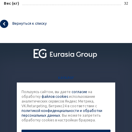
Вес (кг)
32
Вернуться к списку
КАТАЛОГ
БЛОГ
Пользуясь сайтом, вы даете
согласие
на
ВОПРОСЫ И ОТВЕТЫ
обработку
файлов cookies
использование
КОНТАКТЫ
аналитических сервисов Яндекс Метрика,
VK.Retargeting, Битрикс24 в соответствии с
политикой конфиденциальности и обработки
8 (800) 301-43-86
персональных данных
. Вы можете запретить
обработку cookies в настройках браузера.
pack@eq-mail.ru