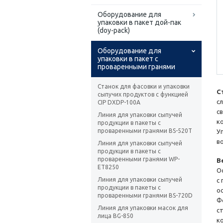
Оборудование для
упаковки в пакет дой-пак
(doy-pack)
Оборудование для
упаковки в пакет с
проваренными гранями
Станок для фасовки и упаковки
С
сыпучих продуктов с функцией
с
CIP DXDP-100А
с
Линия для упаковки сыпучей
к
продукции в пакеты с
проваренными гранями BS-520T
У
в
Линия для упаковки сыпучей
продукции в пакеты с
проваренными гранями WP-
В
ET8250
О
Линия для упаковки сыпучей
с
продукции в пакеты с
о
проваренными гранями BS-720D
Ф
Линия для упаковки масок для
с
лица BG-850
к