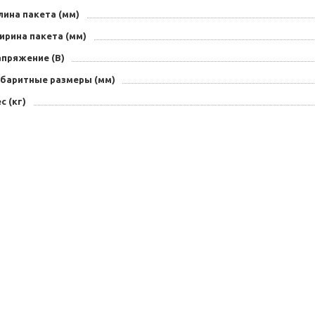
лина пакета (мм)
ирина пакета (мм)
апряжение (В)
абаритные размеры (мм)
с (кг)