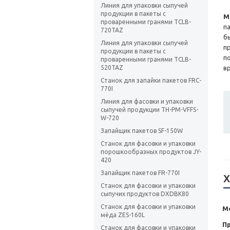
Линия для упаковки сыпучей
продукции в пакеты с
М
проваренными гранями TCLB-
п
720TAZ
б
Линия для упаковки сыпучей
п
продукции в пакеты с
п
проваренными гранями TCLB-
520TAZ
в
Станок для запайки пакетов FRC-
770I
Линия для фасовки и упаковки
сыпучей продукции TH-PM-VFFS-
W-720
Запайщик пакетов SF-150W
Станок для фасовки и упаковки
порошкообразных продуктов JY-
420
Запайщик пакетов FR-770I
Х
Станок для фасовки и упаковки
сыпучих продуктов DXDBK80
Станок для фасовки и упаковки
М
мёда ZES-160L
П
Станок для фасовки и упаковки