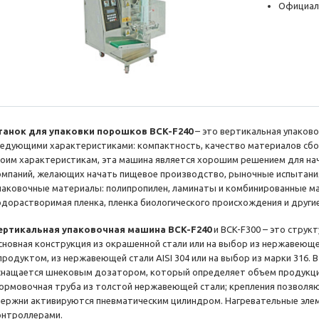
Официал
танок для упаковки порошков BCK-F240
– это вертикальная упаков
ледующими характеристиками: компактность, качество материалов сбо
воим характеристикам, эта машина является хорошим решением для на
омпаний, желающих начать пищевое производство, рыночные испытания
паковочные материалы: полипропилен, ламинаты и комбинированные ма
одорастворимая пленка, пленка биологического происхождения и друг
ертикальная упаковочная машина BCK-F240
и BCK-F300 – это стру
сновная конструкция из окрашенной стали или на выбор из нержавеюще
 продуктом, из нержавеющей стали AISI 304 или на выбор из марки 316.
снащается шнековым дозатором, который определяет объем продукци
ормовочная труба из толстой нержавеющей стали; крепления позволяю
тержни активируются пневматическим цилиндром. Нагревательные эле
онтроллерами.