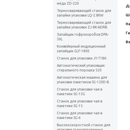
мёда ZD-220
Д
Термосваривающий станок для
Ш
запайки упаковки LQ-2.8KW
Термосваривающий станок для
Н
запайки упаковки ZJ-8K-ADRB
Г
Запайщик гофрокоробов DPA-
50L
Ве
Конвейерный индукционный
запайщик GLF-1800
Станок для упаковки JY-71BK
Автоматический упаковщик
стирального порошка 520
Автоматическая машина для
упаковки пакетиков SG-120D-B
Станок для упаковки чая в
пакетики SG-15G
Станок для упаковки чая в
пакетики SG-15
Станок для упаковки чая в
пакетики SG-6
Высокоскоростной станок для
упаковки гранулированных