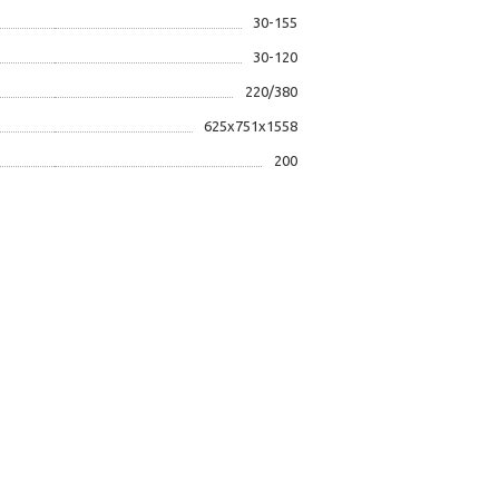
30-155
30-120
220/380
625x751x1558
200