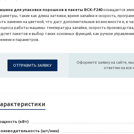
ашина для упаковки порошков в пакеты BCK-F240
оснащается эле
араметры, такие как длина затяжки, время запайки и скорость, прогр
ыть заменен на цветной, что даст дополнительные возможности и, в ча
роцесса работы машины: температура запайки, скорость производства,
одсчет пакетов и выбор таких основных функций, как ручное управлени
ремени и параметров.
Оформите заявку на сайте, мы
ОТПРАВИТЬ ЗАЯВКУ
ответим на все
арактеристики
ощность (кВт)
роизводительность (шт/мин)