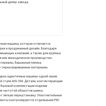
ьный дилер завода
очная машина, которая отличается
рки и продуманный дизайн. Благодаря
чинающих компаний, а также для крупных
 или эпизодическое производство.
териалы, барьерная пленка,
ие термосвариваемые материалы.
ктурно идентичные машины одной серии.
й стали AISI 304. Детали, контактирующие
 В базовой комплектации изделие
и частотой оборотов шнека.
т легкую переустановку. Уплотнительные
менты контролируются отдельными PID-