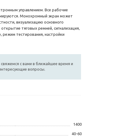
ктронным управлением. Все рабочие
аммируются. Монохромный экран может
стности, визуализацию основного
 открытие тяговых ремней, сигнализация,
е, режим тестирования, настройки
 свяжемся с вами в ближайшее время и
 интересующие вопросы.
1400
40-60