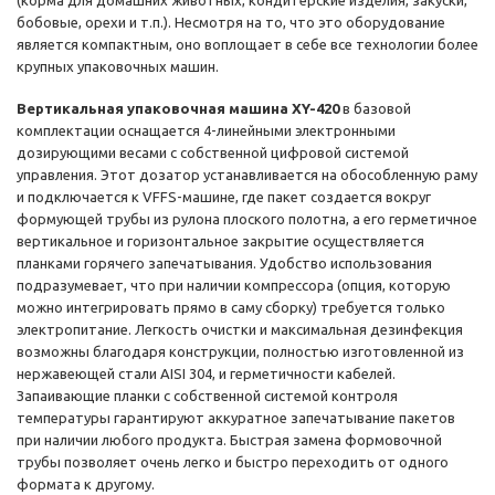
(корма для домашних животных, кондитерские изделия, закуски,
бобовые, орехи и т.п.). Несмотря на то, что это оборудование
является компактным, оно воплощает в себе все технологии более
крупных упаковочных машин.
Вертикальная упаковочная машина XY-420
в базовой
комплектации оснащается 4-линейными электронными
дозирующими весами с собственной цифровой системой
управления. Этот дозатор устанавливается на обособленную раму
и подключается к VFFS-машине, где пакет создается вокруг
формующей трубы из рулона плоского полотна, а его герметичное
вертикальное и горизонтальное закрытие осуществляется
планками горячего запечатывания. Удобство использования
подразумевает, что при наличии компрессора (опция, которую
можно интегрировать прямо в саму сборку) требуется только
электропитание. Легкость очистки и максимальная дезинфекция
возможны благодаря конструкции, полностью изготовленной из
нержавеющей стали AISI 304, и герметичности кабелей.
Запаивающие планки с собственной системой контроля
температуры гарантируют аккуратное запечатывание пакетов
при наличии любого продукта. Быстрая замена формовочной
трубы позволяет очень легко и быстро переходить от одного
формата к другому.