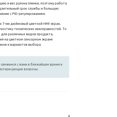
ию и вес рулона пленки, поэтому работа
 длительный срок службы и большую
ение с PID-регулированием.
з 7-ми дюймовый цветной HMI-экран,
ностику технических неисправностей. То
 для различных видов продукта,
ия на цветном сенсорном экране
анов и вариантов выбора.
 свяжемся с вами в ближайшее время и
 интересующие вопросы.
4