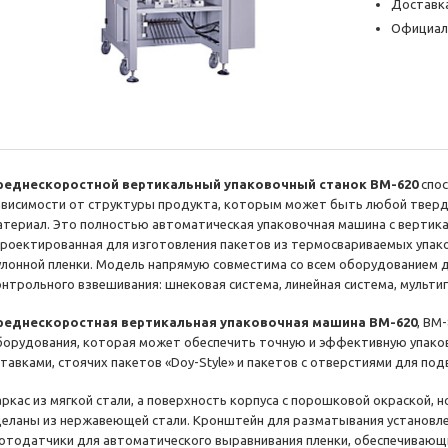
Доставка
Официал
реднескоростной вертикальный упаковочный станок BM-620
спос
ависимости от структуры продукта, которым может быть любой тверд
атериал. Это полностью автоматическая упаковочная машина с вертик
проектированная для изготовления пакетов из термосвариваемых упак
улонной пленки. Модель напрямую совместима со всем оборудованием д
онтрольного взвешивания: шнековая система, линейная система, мультиг
реднескоростная вертикальная упаковочная машина BM-620
, BM
борудования, которая может обеспечить точную и эффективную упаков
ставками, стоячих пакетов «Doy-Style» и пакетов с отверстиями для по
аркас из мягкой стали, а поверхность корпуса с порошковой окраской, 
деланы из нержавеющей стали. Кронштейн для разматывания установле
отодатчики для автоматического выравнивания пленки, обеспечивающи