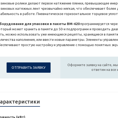
езиновые ролики делают первое натяжение пленки, превышающее инерц
езиновых натяжных лент чрезвычайно мягкая, что обеспечивает более
табильность в работе. Пневматическое горизонтальное торцевое уплотн
борудование для упаковки в пакеты BM-620
программируется чере
оторый может хранить в памяти до 50-и подпрограмм и проводить диаг
сть, можно использовать уже имеющиеся рецепты, хранящиеся в памяти
оличества наполнения, или ввести новые параметры. Элементы управлен
беспечивают простую настройку и управление с помощью понятных экр
Оформите заявку на сайте, мы
ОТПРАВИТЬ ЗАЯВКУ
ответим на все
арактеристики
ощность (кВт)