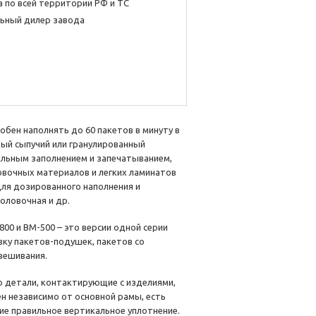
 по всей территории РФ и ТС
ьный дилер завода
обен наполнять до 60 пакетов в минуту в
ый сыпучий или гранулированный
альным заполнением и запечатыванием,
овочных материалов и легких ламинатов
ля дозированного наполнения и
оловочная и др.
-800 и BM-500 – это версии одной серии
ку пакетов-подушек, пакетов со
двешивания.
но детали, контактирующие с изделиями,
н независимо от основной рамы, есть
е правильное вертикальное уплотнение.