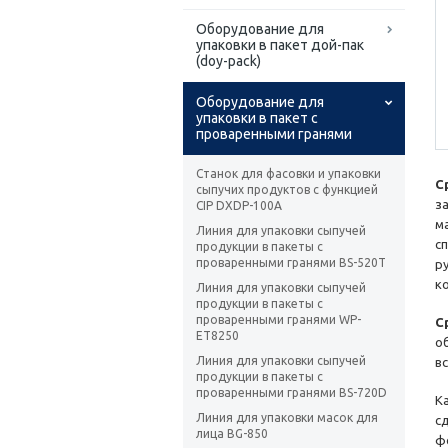
Оборудование для
упаковки в пакет дой-пак
(doy-pack)
Оборудование для
упаковки в пакет с
проваренными гранями
Станок для фасовки и упаковки
С
сыпучих продуктов с функцией
з
CIP DXDP-100А
м
Линия для упаковки сыпучей
с
продукции в пакеты с
проваренными гранями BS-520T
р
к
Линия для упаковки сыпучей
продукции в пакеты с
проваренными гранями WP-
С
ET8250
о
Линия для упаковки сыпучей
в
продукции в пакеты с
проваренными гранями BS-720D
К
Линия для упаковки масок для
с
лица BG-850
ф