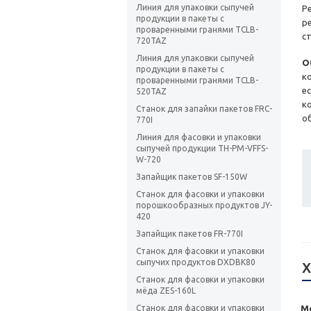
Линия для упаковки сыпучей
Р
продукции в пакеты с
р
проваренными гранями TCLB-
с
720TAZ
Линия для упаковки сыпучей
О
продукции в пакеты с
к
проваренными гранями TCLB-
е
520TAZ
к
Станок для запайки пакетов FRC-
о
770I
Линия для фасовки и упаковки
сыпучей продукции TH-PM-VFFS-
W-720
Запайщик пакетов SF-150W
Станок для фасовки и упаковки
порошкообразных продуктов JY-
420
Запайщик пакетов FR-770I
Станок для фасовки и упаковки
сыпучих продуктов DXDBK80
Х
Станок для фасовки и упаковки
мёда ZES-160L
Станок для фасовки и упаковки
М