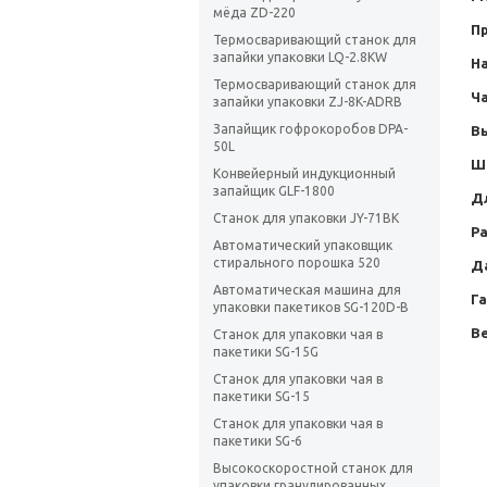
мёда ZD-220
П
Термосваривающий станок для
запайки упаковки LQ-2.8KW
Н
Термосваривающий станок для
Ча
запайки упаковки ZJ-8K-ADRB
Запайщик гофрокоробов DPA-
В
50L
Ш
Конвейерный индукционный
запайщик GLF-1800
Д
Станок для упаковки JY-71BK
Ра
Автоматический упаковщик
стирального порошка 520
Д
Автоматическая машина для
Г
упаковки пакетиков SG-120D-B
Ве
Станок для упаковки чая в
пакетики SG-15G
Станок для упаковки чая в
пакетики SG-15
Станок для упаковки чая в
пакетики SG-6
Высокоскоростной станок для
упаковки гранулированных