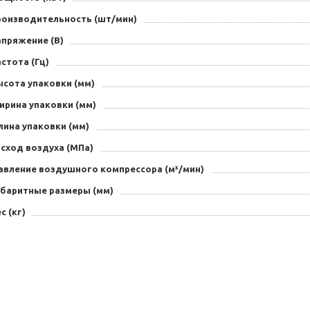
роизводительность (шт/мин)
апряжение (В)
стота (Гц)
ысота упаковки (мм)
ирина упаковки (мм)
лина упаковки (мм)
сход воздуха (MПa)
авление воздушного компрессора (м³/мин)
абаритные размеры (мм)
с (кг)