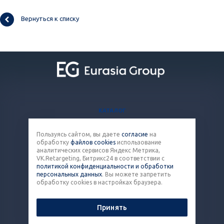
Вернуться к списку
КАТАЛОГ
БЛОГ
Пользуясь сайтом, вы даете
согласие
на
ВОПРОСЫ И ОТВЕТЫ
обработку
файлов cookies
использование
КОНТАКТЫ
аналитических сервисов Яндекс Метрика,
VK.Retargeting, Битрикс24 в соответствии с
политикой конфиденциальности и обработки
8 (800) 301-43-86
персональных данных
. Вы можете запретить
обработку cookies в настройках браузера.
pack@eq-mail.ru
Принять
© 2026 Все права защищены.
Политика конфиденциальности