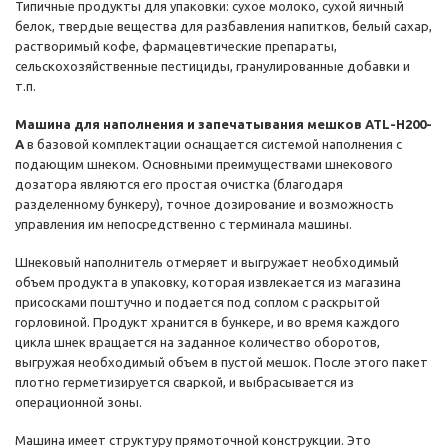
Типичные продукты для упаковки: сухое молоко, сухой яичный
белок, твердые вещества для разбавления напитков, белый сахар,
растворимый кофе, фармацевтические препараты,
сельскохозяйственные пестициды, гранулированные добавки и
т.п.
Машина для наполнения и запечатывания мешков ATL-H200-
A
в базовой комплектации оснащается системой наполнения с
подающим шнеком. Основными преимуществами шнекового
дозатора являются его простая очистка (благодаря
разделенному бункеру), точное дозирование и возможность
управления им непосредственно с терминала машины.
Шнековый наполнитель отмеряет и выгружает необходимый
объем продукта в упаковку, которая извлекается из магазина
присосками поштучно и подается под соплом с раскрытой
горловиной. Продукт хранится в бункере, и во время каждого
цикла шнек вращается на заданное количество оборотов,
выгружая необходимый объем в пустой мешок. После этого пакет
плотно герметизируется сваркой, и выбрасывается из
операционной зоны.
Машина имеет структуру прямоточной конструкции. Это