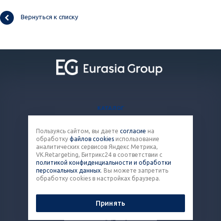
Вернуться к списку
КАТАЛОГ
БЛОГ
Пользуясь сайтом, вы даете
согласие
на
ВОПРОСЫ И ОТВЕТЫ
обработку
файлов cookies
использование
КОНТАКТЫ
аналитических сервисов Яндекс Метрика,
VK.Retargeting, Битрикс24 в соответствии с
политикой конфиденциальности и обработки
8 (800) 301-43-86
персональных данных
. Вы можете запретить
обработку cookies в настройках браузера.
pack@eq-mail.ru
Принять
© 2026 Все права защищены.
Политика конфиденциальности