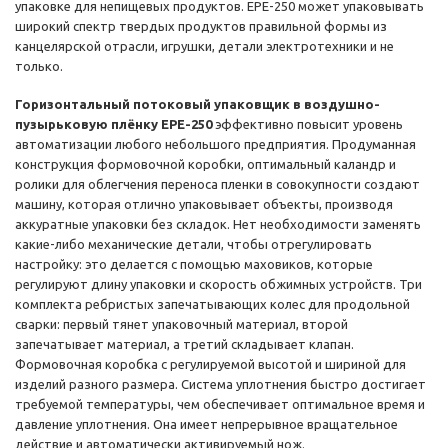
упаковке для непищевых продуктов. EPE-250 может упаковывать
широкий спектр твердых продуктов правильной формы из
канцелярской отрасли, игрушки, детали электротехники и не
только.
Горизонтальный потоковый упаковщик в воздушно-
пузырьковую плёнку EPE-250
эффективно повысит уровень
автоматизации любого небольшого предприятия. Продуманная
конструкция формовочной коробки, оптимальный каландр и
ролики для облегчения переноса пленки в совокупности создают
машину, которая отлично упаковывает объекты, производя
аккуратные упаковки без складок. Нет необходимости заменять
какие-либо механические детали, чтобы отрегулировать
настройку: это делается с помощью маховиков, которые
регулируют длину упаковки и скорость обжимных устройств. Три
комплекта ребристых запечатывающих колес для продольной
сварки: первый тянет упаковочный материал, второй
запечатывает материал, а третий складывает клапан.
Формовочная коробка с регулируемой высотой и шириной для
изделий разного размера. Система уплотнения быстро достигает
требуемой температуры, чем обеспечивает оптимальное время и
давление уплотнения. Она имеет непрерывное вращательное
действие и автоматически активируемый нож.