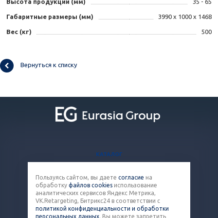
Высота продукции (мм)
35 - 65
Габаритные размеры (мм)
3990 х 1000 х 1468
Вес (кг)
500
Вернуться к списку
КАТАЛОГ
БЛОГ
Пользуясь сайтом, вы даете
согласие
на
ВОПРОСЫ И ОТВЕТЫ
обработку
файлов cookies
использование
КОНТАКТЫ
аналитических сервисов Яндекс Метрика,
VK.Retargeting, Битрикс24 в соответствии с
политикой конфиденциальности и обработки
8 (800) 301-43-86
персональных данных
. Вы можете запретить