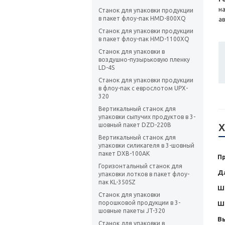
н
Станок для упаковки продукции
в пакет флоу-пак HMD-800XQ
а
Станок для упаковки продукции
в пакет флоу-пак HMD-1100XQ
Станок для упаковки в
воздушно-пузырьковую пленку
LD-4S
Станок для упаковки продукции
в флоу-пак с еврослотом UPX-
320
Вертикальный станок для
упаковки сыпучих продуктов в 3-
шовный пакет DZD-220B
Х
Вертикальный станок для
упаковки силикагеля в 3-шовный
пакет DXB-100AK
П
Горизонтальный станок для
Д
упаковки лотков в пакет флоу-
пак KL-350SZ
Ш
Станок для упаковки
порошковой продукции в 3-
Ш
шовные пакеты JT-320
В
Станок для упаковки в