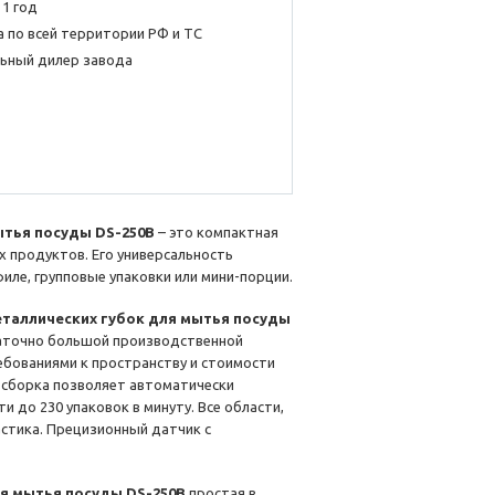
 1 год
 по всей территории РФ и ТС
ьный дилер завода
ытья посуды DS-250B
– это компактная
 продуктов. Его универсальность
иле, групповые упаковки или мини-порции.
таллических губок для мытья посуды
таточно большой производственной
ебованиями к пространству и стоимости
 сборка позволяет автоматически
и до 230 упаковок в минуту. Все области,
стика. Прецизионный датчик с
я мытья посуды DS-250B
простая в