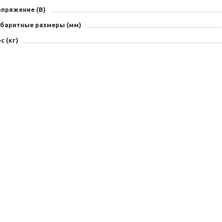
апряжение (В)
абаритные размеры (мм)
с (кг)