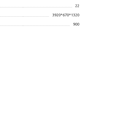
22
3920*670*1320
900