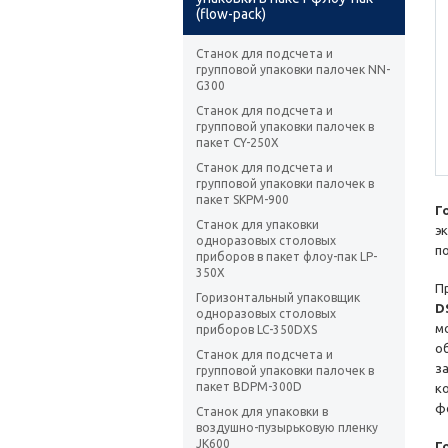
(flow-pack)
Станок для подсчета и
групповой упаковки палочек NN-
G300
Станок для подсчета и
групповой упаковки палочек в
пакет CY-250X
Станок для подсчета и
групповой упаковки палочек в
пакет SKPM-900
Г
Станок для упаковки
э
одноразовых столовых
п
приборов в пакет флоу-пак LP-
350X
П
Горизонтальный упаковщик
D
одноразовых столовых
м
приборов LC-350DXS
о
Станок для подсчета и
з
групповой упаковки палочек в
пакет BDPM-300D
к
ф
Станок для упаковки в
воздушно-пузырьковую пленку
JK600
Г