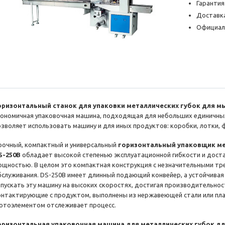
Гарантия
Доставка
Официал
оризонтальный станок для упаковки металлических губок для м
кономичная упаковочная машина, подходящая для небольших единичных
озволяет использовать машину и для иных продуктов: коробки, лотки, ф
рочный, компактный и универсальный
горизонтальный упаковщик ме
S-250B
обладает высокой степенью эксплуатационной гибкости и дос
ощностью. В целом это компактная конструкция с незначительными тр
бслуживания. DS-250B имеет длинный подающий конвейер, а устойчивая
апускать эту машину на высоких скоростях, достигая производительност
онтактирующие с продуктом, выполнены из нержавеющей стали или пла
отоэлементом отслеживает процесс.
оризонтальная упаковочная машина для металлических губок дл