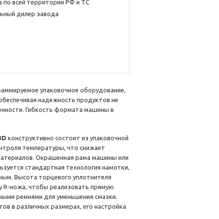
 по всей территории РФ и ТС
ьный дилер завода
граммируемое упаковочное оборудование,
обеспечивая надежность продуктов не
енности. Гибкость формата машины в
0BD
конструктивно состоит из упаковочной
онтроля температуры, что снижает
материалов. Окрашенная рама машины или
льзуется стандартная технология намотки,
ным. Высота торцевого уплотнителя
у R-ножа, чтобы реализовать прямую
ными ремнями для уменьшения смазки.
ов в различных размерах, его настройка