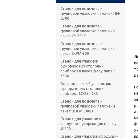
Станок для подсчета и
групповой упаковки палочек NN-
G300
Станок для подсчета и
групповой упаковки палочек в
пакет CY-250X
Станок для подсчета и
групповой упаковки палочек в
пакет SKPM-900
Л
Станок для упаковки
к
одноразовых столовых
т
приборов в пакет флоу-пак LP-
р
350X
Горизонтальный упаковщик
Г
одноразовых столовых
м
приборов LC-350DXS
э
Станок для подсчета и
р
групповой упаковки палочек в
пакет BDPM-300D
а
м
Станок для упаковки в
воздушно-пузырьковую пленку
ф
JK600
У
п
Станок для упаковки продукции