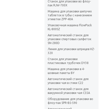
Станок для упаковки во флоу-
пак RJW-700X
Машина для упаковки шипучих
таблеток в тубы с нанесением
этикетки ZPP-40A
Упаковочная машина FlowPack
KL-800SZ
Автоматический станок для
упаковки спиртовых салфеток
SN-280D
Линия для упаковки шприцев HZ-
320
Станок для упаковки
пластиковых трубочек DY38
Машина для упаковки в 4-
шовные пакеты BY
Автоматический станок для
упаковки чая в стики C22
Автоматический станок для
вакуумной упаковки чая C55A
Оборудование для упаковки во
флоу-пак SPR-BS-590
Автоматический