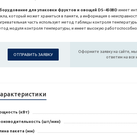
борудование для упаковки фруктов и овощей DS-450BD
имеет ин
икла, который может храниться в памяти, а информация о неисправнос
агревательная часть использует метод таблицы контроля температуры
етод модуля контроля температуры, и имеет высокую работоспособно
Оформите заявку на сайте, мы
ОТПРАВИТЬ ЗАЯВКУ
ответим на все
арактеристики
ощность (кВт)
роизводительность (шт/мин)
лина пакета (мм)