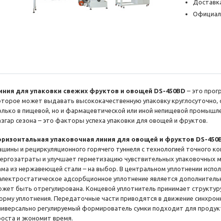
Доставка
Официал
иния для упаковки свежих фруктов и овощей DS-450BD
– это про
оторое может выдавать высококачественную упаковку круглосуточно, 
олько в пищевой, но и фармацевтической или иной непищевой промышл
азгар сезона – это факторы успеха упаковки для овощей и фруктов.
оризонтальная упаковочная линия для овощей и фруктов DS-45
ашины и рециркуляционного горячего туннеля с технологией точного к
нергозатраты и улучшает герметизацию чувствительных упаковочных 
ама из нержавеющей стали – на выбор. В центральном уплотнении испо
 электростатическое адсорбционное уплотнение является дополнитель
ожет быть отрегулирована. Концевой уплотнитель принимает структур
орму уплотнения. Передаточные части приводятся в движение синхрон
ниверсально регулируемый формирователь сумки подходит для продукт
роста и экономит время.