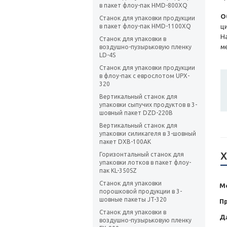
в пакет флоу-пак HMD-800XQ
О
Станок для упаковки продукции
в пакет флоу-пак HMD-1100XQ
ц
Н
Станок для упаковки в
м
воздушно-пузырьковую пленку
LD-4S
Станок для упаковки продукции
в флоу-пак с еврослотом UPX-
320
Вертикальный станок для
упаковки сыпучих продуктов в 3-
шовный пакет DZD-220B
Вертикальный станок для
упаковки силикагеля в 3-шовный
пакет DXB-100AK
Х
Горизонтальный станок для
упаковки лотков в пакет флоу-
пак KL-350SZ
Станок для упаковки
М
порошковой продукции в 3-
шовные пакеты JT-320
П
Станок для упаковки в
Д
воздушно-пузырьковую пленку