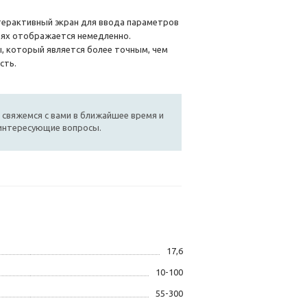
терактивный экран для ввода параметров
тях отображается немедленно.
, который является более точным, чем
сть.
 свяжемся с вами в ближайшее время и
 интересующие вопросы.
17,6
10-100
55-300