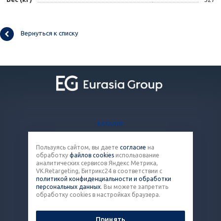
Вернуться к списку
КАТАЛОГ
БЛОГ
Пользуясь сайтом, вы даете
согласие
на
ВОПРОСЫ И ОТВЕТЫ
обработку
файлов cookies
использование
КОНТАКТЫ
аналитических сервисов Яндекс Метрика,
VK.Retargeting, Битрикс24 в соответствии с
политикой конфиденциальности и обработки
8 (800) 301-43-86
персональных данных
. Вы можете запретить
обработку cookies в настройках браузера.
pack@eq-mail.ru
Принять