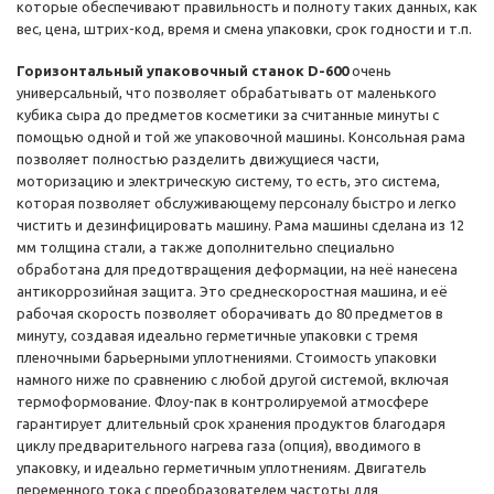
которые обеспечивают правильность и полноту таких данных, как
вес, цена, штрих-код, время и смена упаковки, срок годности и т.п.
Горизонтальный упаковочный станок D-600
очень
универсальный, что позволяет обрабатывать от маленького
кубика сыра до предметов косметики за считанные минуты с
помощью одной и той же упаковочной машины. Консольная рама
позволяет полностью разделить движущиеся части,
моторизацию и электрическую систему, то есть, это система,
которая позволяет обслуживающему персоналу быстро и легко
чистить и дезинфицировать машину. Рама машины сделана из 12
мм толщина стали, а также дополнительно специально
обработана для предотвращения деформации, на неё нанесена
антикоррозийная защита. Это среднескоростная машина, и её
рабочая скорость позволяет оборачивать до 80 предметов в
минуту, создавая идеально герметичные упаковки с тремя
пленочными барьерными уплотнениями. Стоимость упаковки
намного ниже по сравнению с любой другой системой, включая
термоформование. Флоу-пак в контролируемой атмосфере
гарантирует длительный срок хранения продуктов благодаря
циклу предварительного нагрева газа (опция), вводимого в
упаковку, и идеально герметичным уплотнениям. Двигатель
переменного тока с преобразователем частоты для