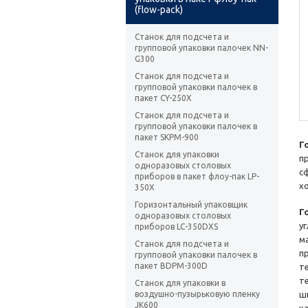
(flow-pack)
Станок для подсчета и
групповой упаковки палочек NN-
G300
Станок для подсчета и
групповой упаковки палочек в
пакет CY-250X
Станок для подсчета и
групповой упаковки палочек в
пакет SKPM-900
Г
Станок для упаковки
п
одноразовых столовых
с
приборов в пакет флоу-пак LP-
х
350X
Горизонтальный упаковщик
Г
одноразовых столовых
у
приборов LC-350DXS
м
Станок для подсчета и
п
групповой упаковки палочек в
пакет BDPM-300D
т
т
Станок для упаковки в
воздушно-пузырьковую пленку
ш
JK600