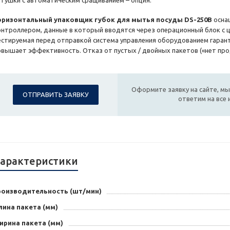
атушки с автоматическим сращиванием – опция.
оризонтальный упаковщик губок для мытья посуды DS-250B
осна
онтроллером, данные в который вводятся через операционный блок с 
естируемая перед отправкой система управления оборудованием гарант
овышает эффективность. Отказ от пустых / двойных пакетов («нет проду
Оформите заявку на сайте, мы
ОТПРАВИТЬ ЗАЯВКУ
ответим на все
арактеристики
роизводительность (шт/мин)
лина пакета (мм)
ирина пакета (мм)