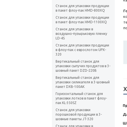
к
Станок для упаковки продукции
в пакет флоу-пак HMD-800XQ
Г
к
Станок для упаковки продукции
в пакет флоу-пак HMD-1100XQ
т
п
Станок для упаковки в
воздушно-пузырьковую пленку
LD-4S
Станок для упаковки продукции
в флоу-пак с еврослотом UPX-
320
Вертикальный станок для
упаковки сыпучих продуктов в 3-
шовный пакет DZD-220B
Вертикальный станок для
упаковки силикагеля в 3-шовный
пакет DXB-100AK
Х
Горизонтальный станок для
упаковки лотков в пакет флоу-
пак KL-350SZ
П
Станок для упаковки
Д
порошковой продукции в 3-
шовные пакеты JT-320
Ш
Станок для упаковки в