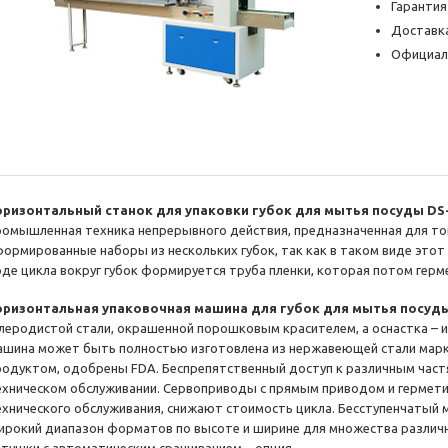
Гарантия
Доставка
Официал
оризонтальный станок для упаковки губок для мытья посуды DS
ромышленная техника непрерывного действия, предназначенная для то
формированные наборы из нескольких губок, так как в таком виде этот
оде цикла вокруг губок формируется труба пленки, которая потом герм
оризонтальная упаковочная машина для губок для мытья посуд
глеродистой стали, окрашенной порошковым красителем, а оснастка – и
ашина может быть полностью изготовлена из нержавеющей стали марки
родуктом, одобрены FDA. Беспрепятственный доступ к различным час
ехническом обслуживании. Сервоприводы с прямым приводом и гермет
ехнического обслуживания, снижают стоимость цикла. Бесступенчатый
ирокий диапазон форматов по высоте и ширине для множества различ