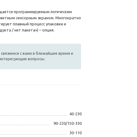
щается программируемым логическим
цветным сенсорным экраном. Многократно
ирует плавный процесс упаковки и
кта / нет пакета») – опция.
 свяжемся с вами в ближайшее время и
 интересующие вопросы.
40-230
90-220/150-330
30-110