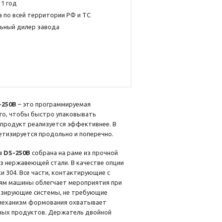
 1 год
 по всей территории РФ и ТС
ьный дилер завода
-250B
– это программируемая
го, чтобы быстро упаковывать
 продукт реализуется эффективнее. В
етизируется продольно и поперечно.
ы DS-250B
собрана на раме из прочной
з нержавеющей стали. В качестве опции
 304. Все части, контактирующие с
тям машины облегчает мероприятия при
изирующие системы, не требующие
 механизм формования охватывает
ных продуктов. Держатель двойной