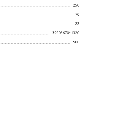
250
70
22
3920*670*1320
900