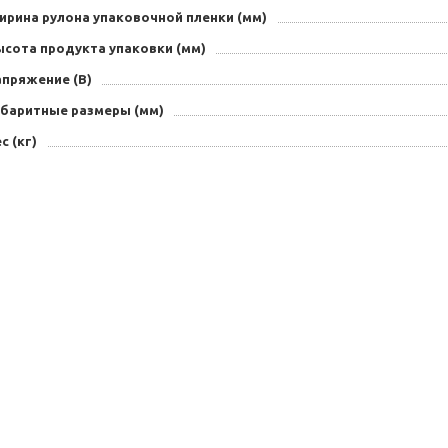
ирина рулона упаковочной пленки (мм)
ысота продукта упаковки (мм)
апряжение (В)
абаритные размеры (мм)
с (кг)