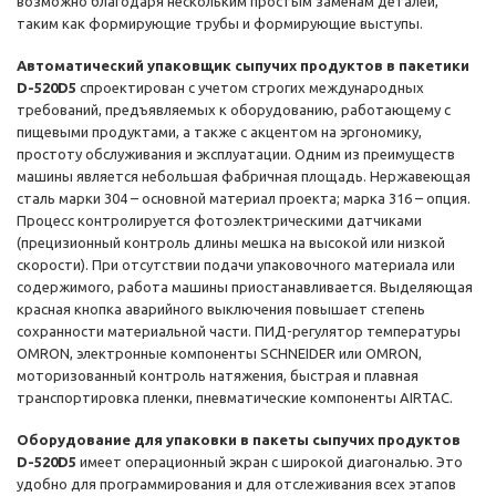
возможно благодаря нескольким простым заменам деталей,
таким как формирующие трубы и формирующие выступы.
Автоматический упаковщик сыпучих продуктов в пакетики
D-520D5
спроектирован с учетом строгих международных
требований, предъявляемых к оборудованию, работающему с
пищевыми продуктами, а также с акцентом на эргономику,
простоту обслуживания и эксплуатации. Одним из преимуществ
машины является небольшая фабричная площадь. Нержавеющая
сталь марки 304 – основной материал проекта; марка 316 – опция.
Процесс контролируется фотоэлектрическими датчиками
(прецизионный контроль длины мешка на высокой или низкой
скорости). При отсутствии подачи упаковочного материала или
содержимого, работа машины приостанавливается. Выделяющая
красная кнопка аварийного выключения повышает степень
сохранности материальной части. ПИД-регулятор температуры
OMRON, электронные компоненты SCHNEIDER или OMRON,
моторизованный контроль натяжения, быстрая и плавная
транспортировка пленки, пневматические компоненты AIRTAC.
Оборудование для упаковки в пакеты сыпучих продуктов
D-520D5
имеет операционный экран с широкой диагональю. Это
удобно для программирования и для отслеживания всех этапов