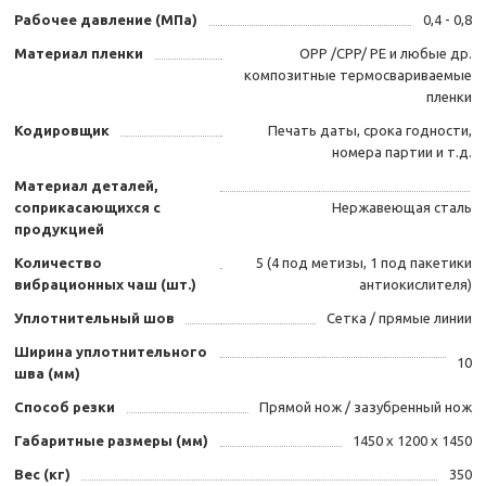
Рабочее давление (МПа)
0,4 - 0,8
Материал пленки
OPP /CPP/ PE и любые др.
композитные термосвариваемые
пленки
Кодировщик
Печать даты, срока годности,
номера партии и т.д.
Материал деталей,
соприкасающихся с
Нержавеющая сталь
продукцией
Количество
5 (4 под метизы, 1 под пакетики
вибрационных чаш (шт.)
антиокислителя)
Уплотнительный шов
Сетка / прямые линии
Ширина уплотнительного
10
шва (мм)
Способ резки
Прямой нож / зазубренный нож
Габаритные размеры (мм)
1450 х 1200 х 1450
Вес (кг)
350