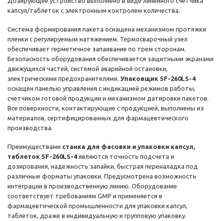
Дозирующее устройство выполнено в виде линейного счетчика
капсул/таблеток с электронным контролем количества.
Система формирования пакета оснащена механизмом протяжки
пленки с регулируемым натяжением. Термосварочный узел
обеспечивает герметичное запаивание по трем сторонам.
Безопасность оборудования обеспечивается защитными экранами
движущихся частей, системой аварийной остановки,
электрическими предохранителями.
Упаковщик SF-260LS-4
оснащен панелью управления с индикацией режимов работы,
счетчиком готовой продукции и механизмом датировки пакетов.
Все поверхности, контактирующие с продукцией, выполнены из
материалов, сертифицированных для фармацевтического
производства.
Преимуществами
станка для фасовки и упаковки капсул,
таблеток SF-260LS-4
являются точность подсчета и
дозирования, надежность запайки, быстрая переналадка под
различные форматы упаковки. Предусмотрена возможность
интеграции в производственную линию. Оборудование
соответствует требованиям GMP и применяется в
фармацевтической промышленности для упаковки капсул,
таблеток, драже в индивидуальную и групповую упаковку.