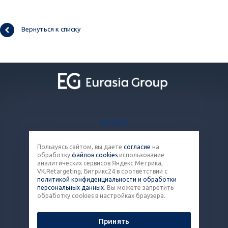
Вернуться к списку
КАТАЛОГ
БЛОГ
Пользуясь сайтом, вы даете
согласие
на
ВОПРОСЫ И ОТВЕТЫ
обработку
файлов cookies
использование
КОНТАКТЫ
аналитических сервисов Яндекс Метрика,
VK.Retargeting, Битрикс24 в соответствии с
политикой конфиденциальности и обработки
8 (800) 301-43-86
персональных данных
. Вы можете запретить
обработку cookies в настройках браузера.
pack@eq-mail.ru
Принять
© 2026 Все права защищены.