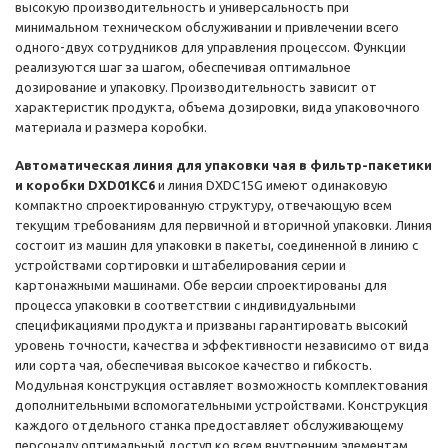
высокую производительность и универсальность при
минимальном техническом обслуживании и привлечении всего
одного-двух сотрудников для управления процессом. Функции
реализуются шаг за шагом, обеспечивая оптимальное
дозирование и упаковку. Производительность зависит от
характеристик продукта, объема дозировки, вида упаковочного
материала и размера коробки.
Автоматическая линия для упаковки чая в фильтр-пакетики
и коробки DXD01KC6
и линия DXDC15G имеют одинаковую
компактно спроектированную структуру, отвечающую всем
текущим требованиям для первичной и вторичной упаковки. Линия
состоит из машин для упаковки в пакеты, соединенной в линию с
устройствами сортировки и штабелирования серии и
картонажными машинами. Обе версии спроектированы для
процесса упаковки в соответствии с индивидуальными
спецификациями продукта и призваны гарантировать высокий
уровень точности, качества и эффективности независимо от вида
или сорта чая, обеспечивая высокое качество и гибкость.
Модульная конструкция оставляет возможность комплектования
дополнительными вспомогательными устройствами. Конструкция
каждого отдельного станка предоставляет обслуживающему
персоналу оптимальный доступ ко всем внутренним элементам,