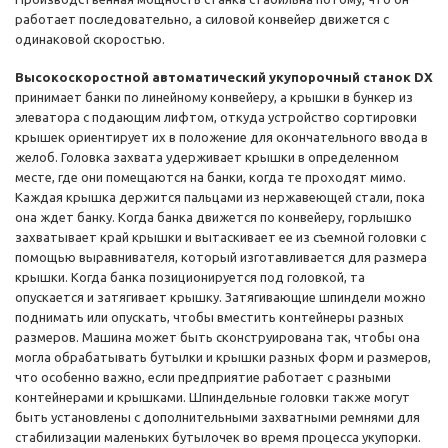
работает последовательно, а силовой конвейер движется с
одинаковой скоростью.
Высокоскоростной автоматический укупорочный станок DX
принимает банки по линейному конвейеру, а крышки в бункер из
элеватора с подающим лифтом, откуда устройство сортировки
крышек ориентирует их в положение для окончательного ввода в
желоб. Головка захвата удерживает крышки в определенном
месте, где они помещаются на банки, когда те проходят мимо.
Каждая крышка держится пальцами из нержавеющей стали, пока
она ждет банку. Когда банка движется по конвейеру, горлышко
захватывает край крышки и вытаскивает ее из съемной головки с
помощью выравнивателя, который изготавливается для размера
крышки. Когда банка позиционируется под головкой, та
опускается и затягивает крышку. Затягивающие шпиндели можно
поднимать или опускать, чтобы вместить контейнеры разных
размеров. Машина может быть сконструирована так, чтобы она
могла обрабатывать бутылки и крышки разных форм и размеров,
что особенно важно, если предприятие работает с разными
контейнерами и крышками. Шпиндельные головки также могут
быть установлены с дополнительными захватными ремнями для
стабилизации маленьких бутылочек во время процесса укупорки.