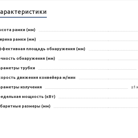
арактеристики
ысота рамки (мм)
ирина рамки (мм)
ффективная площадь обнаружения (мм)
очность обнаружения (мм)
араметры трубки
корость движения конвейера м/мин
араметры излучения
≥1 
редельная мощность (кВт)
абаритные размеры (мм)