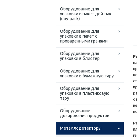
Оборудование для
упаковки в пакет дой-пак
(doy-pack)
Оборудование для
упаковки в пакет с
проваренными гранями
Оборудование для
Р
упаковки в блистер
н
п
Оборудование для
к
упаковки в бумажную тару
с
п
Оборудование для
упаковки в пластиковую
р
тару
о
н
Оборудование
н
дозирования продуктов
Р
Металлодетекторы
п
г