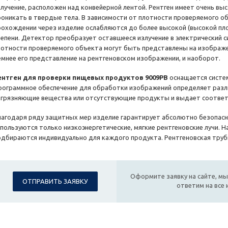
злучение, расположен над конвейерной лентой. Рентген имеет очень выс
роникать в твердые тела. В зависимости от плотности проверяемого об
рохождении через изделие ослабляются до более высокой (высокой пло
тепени. Детектор преобразует оставшееся излучение в электрический си
лотности проверяемого объекта могут быть представлены на изображе
емнее его представление на рентгеновском изображении, и наоборот.
ентген для проверки пищевых продуктов 9009РВ
оснащается систе
рограммное обеспечение для обработки изображений определяет разл
агрязняющие вещества или отсутствующие продукты и выдает соответ
лагодаря ряду защитных мер изделие гарантирует абсолютно безопасно
спользуются только низкоэнергетические, мягкие рентгеновские лучи. Н
одбираются индивидуально для каждого продукта. Рентгеновская труб
Оформите заявку на сайте, мы
ОТПРАВИТЬ ЗАЯВКУ
ответим на все