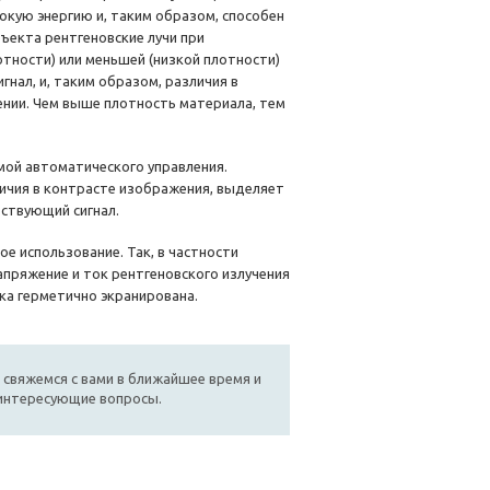
окую энергию и, таким образом, способен
ъекта рентгеновские лучи при
тности) или меньшей (низкой плотности)
гнал, и, таким образом, различия в
нии. Чем выше плотность материала, тем
мой автоматического управления.
ичия в контрасте изображения, выделяет
ствующий сигнал.
е использование. Так, в частности
апряжение и ток рентгеновского излучения
ка герметично экранирована.
 свяжемся с вами в ближайшее время и
 интересующие вопросы.