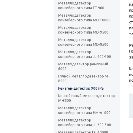
Металлодетектор
и
конвейерного типа FT-960
п
Металлодетектор
п
конвейерного типа MD-10000
с
Металлодетектор
п
конвейерного типа MD-9500
т
Металлодетектор
конвейерного типа MD-8500
Р
П
Металлодетектор
конвейерного типа JL 600-300
з
Металодетектор рамочный
Б
600S
и
Ручной металлодетектор M-
п
8500
Рентген-детектор 9009РВ
Конвейерный металлодетектор
M-8500
Металлодетектор
конвейерного типа HM-A1000
Металлодетектор
конвейерного типа JL 600-300
Металлодетектор EG-10000