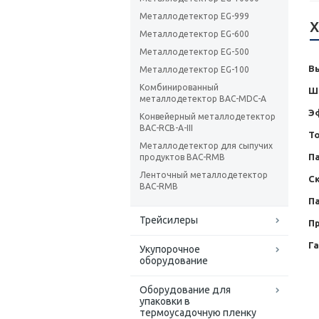
Металлодетектор EG-999
Х
Металлодетектор EG-600
Металлодетектор EG-500
В
Металлодетектор EG-100
Комбинированный
Ш
металлодетектор BAC-MDC-A
Э
Конвейерный металлодетектор
BAC-RCB-A-III
Т
Металлодетектор для сыпучих
П
продуктов BAC-RMB
Ленточный металлодетектор
С
BAC-RMB
П
Трейсилеры
П
Г
Укупорочное
оборудование
Оборудование для
упаковки в
термоусадочную пленку