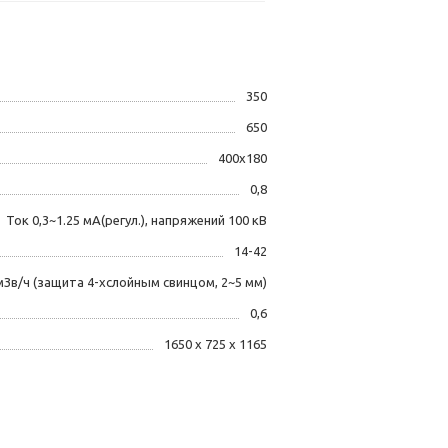
350
650
400x180
0,8
Ток 0,3~1.25 мА(регул.), напряжений 100 кВ
14-42
мЗв/ч (защита 4-хслойным свинцом, 2~5 мм)
0,6
1650 x 725 х 1165