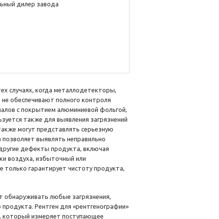
ьный дилер завода
ех случаях, когда металлодетекторы,
 не обеспечивают полного контроля
иалов с покрытием алюминиевой фольгой,
ьзуется также для выявления загрязнений
также могут представлять серьезную
а позволяет выявлять неправильно
другие дефекты продукта, включая
ьки воздуха, избыточный или
е только гарантирует чистоту продукта,
 обнаруживать любые загрязнения,
 продукта. Рентген для «рентгенографии»
р, который измеряет поступающее