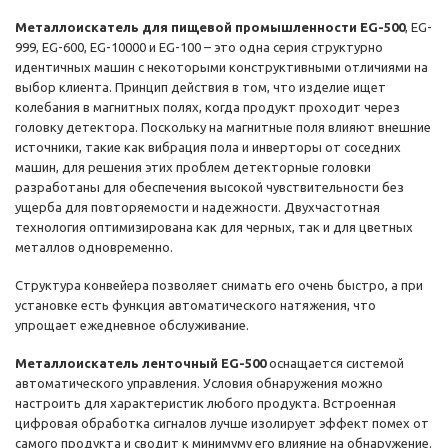
Металлоискатель для пищевой промышленности EG-500
, EG-
999, EG-600, EG-10000 и EG-100 – это одна серия структурно
идентичных машин с некоторыми конструктивными отличиями на
выбор клиента. Принцип действия в том, что изделие ищет
колебания в магнитных полях, когда продукт проходит через
головку детектора. Поскольку на магнитные поля влияют внешние
источники, такие как вибрация пола и инверторы от соседних
машин, для решения этих проблем детекторные головки
разработаны для обеспечения высокой чувствительности без
ущерба для повторяемости и надежности. Двухчастотная
технология оптимизирована как для черных, так и для цветных
металлов одновременно.
Структура конвейера позволяет снимать его очень быстро, а при
установке есть функция автоматического натяжения, что
упрощает ежедневное обслуживание.
Металлоискатель ленточный EG-500
оснащается системой
автоматического управления. Условия обнаружения можно
настроить для характеристик любого продукта. Встроенная
цифровая обработка сигналов лучше изолирует эффект помех от
самого продукта и сводит к минимуму его влияние на обнаружение.