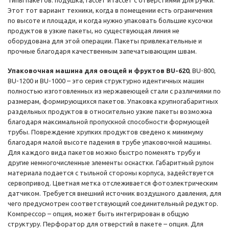
Типы пакетов: подушка, гассет и гассет с отверстиями для ручки.
Этот тот вариант техники, когда в помещении есть ограничения
по высоте и площади, и когда нужно упаковать большие кусочки
продуктов в узкие пакеты, но существующая линия не
оборудована для этой операции. Пакеты привлекательные и
прочные благодаря качественным запечатывающим швам.
Упаковочная машина для овощей и фруктов BU-620
, BU-800,
BU-1200 и BU-1000 – это серия структурно идентичных машин
полностью изготовленных из нержавеющей стали с различиями по
размерам, формирующихся пакетов. Упаковка крупногабаритных
раздельных продуктов в относительно узкие пакеты возможна
благодаря максимальной пропускной способности формующей
трубы. Повреждение хрупких продуктов сведено к минимуму
благодаря малой высоте падения в трубе упаковочной машины.
Для каждого вида пакетов можно быстро поменять трубу и
другие немногочисленные элементы оснастки. Габаритный рулон
материала подается с тыльной стороны корпуса, задействуется
сервопривод. Цветная метка отслеживается фотоэлектрическим
датчиком. Требуется внешний источник воздушного давления, для
чего предусмотрен соответствующий соединительный редуктор.
Компрессор – опция, может быть интегрирован в общую
структуру. Перфоратор для отверстий в пакете – опция. Для